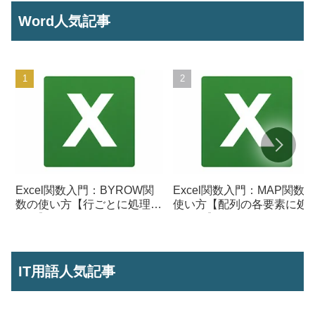
Word人気記事
Excel関数入門：BYROW関
Excel関数入門：MAP関数
数の使い方【行ごとに処理を
使い方【配列の各要素に処
行う】
を行う】
IT用語人気記事