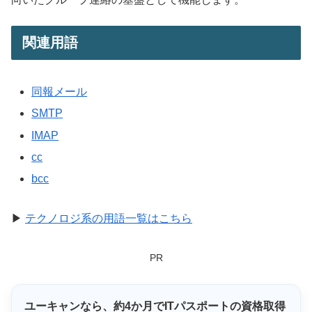
関連用語
同報メール
SMTP
IMAP
cc
bcc
▶
テクノロジ系の用語一覧はこちら
PR
ユーキャンなら、
約4か月
でITパスポートの資格取得