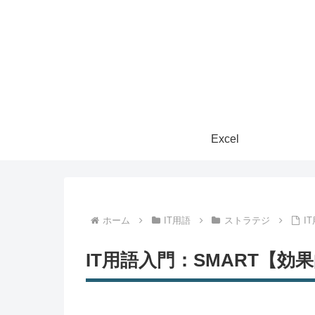
Excel
ホーム
IT用語
ストラテジ
I
IT用語入門：SMART【効