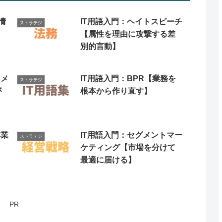
情
IT用語入門：ヘイトスピーチ
ストラテジ
】
【属性を理由に攻撃する差
別的言動】
ドメ
IT用語入門：BPR【業務を
ストラテジ
が
根本から作り直す】
】
本業
IT用語入門：セグメントマー
ストラテジ
ケティング【市場を分けて
最適に届ける】
PR