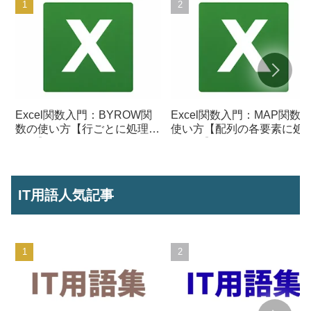
Excel関数入門：BYROW関
Excel関数入門：MAP関数
数の使い方【行ごとに処理を
使い方【配列の各要素に処
行う】
を行う】
IT用語人気記事