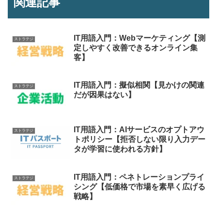
関連記事
IT用語入門：Webマーケティング【測
ストラテジ
定しやすく改善できるオンライン集
客】
IT用語入門：擬似相関【見かけの関連
ストラテジ
だが因果はない】
IT用語入門：AIサービスのオプトアウ
ストラテジ
トポリシー【拒否しない限り入力デー
タが学習に使われる方針】
IT用語入門：ペネトレーションプライ
ストラテジ
シング【低価格で市場を素早く広げる
戦略】