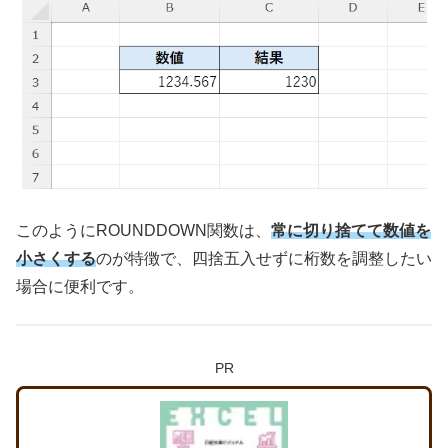
このようにROUNDDOWN関数は、
常に切り捨てて数値を
小さくする
のが特徴で、四捨五入せずに桁数を調整したい
場合に便利です。
PR