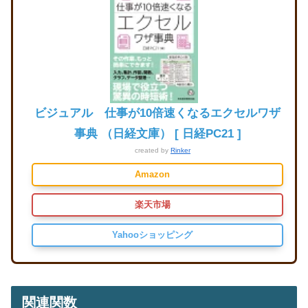
ビジュアル 仕事が10倍速くなるエクセルワザ
事典 （日経文庫） [ 日経PC21 ]
created by
Rinker
Amazon
楽天市場
Yahooショッピング
関連関数