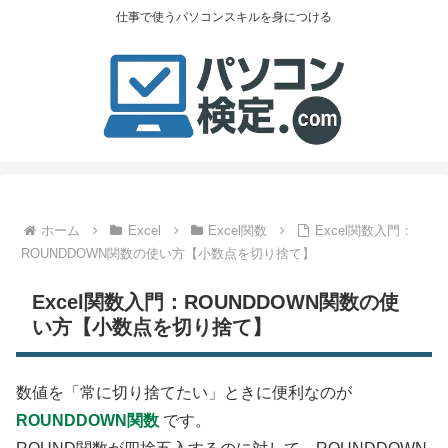
仕事で使うパソコンスキルを身につける
ホーム
Excel
Excel関数
Excel関数入門：
ROUNDDOWN関数の使い方【小数点を切り捨て】
Excel関数入門：ROUNDDOWN関数の使
い方【小数点を切り捨て】
数値を「常に切り捨てたい」ときに便利なのが
ROUNDDOWN関数
です。