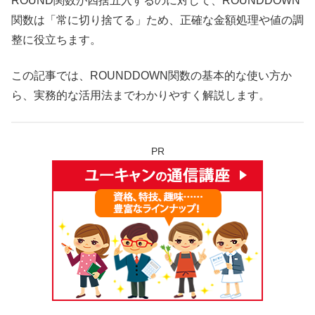
ROUND関数が四捨五入するのに対して、ROUNDDOWN
関数は「常に切り捨てる」ため、正確な金額処理や値の調
整に役立ちます。
この記事では、ROUNDDOWN関数の基本的な使い方か
ら、実務的な活用法までわかりやすく解説します。
PR