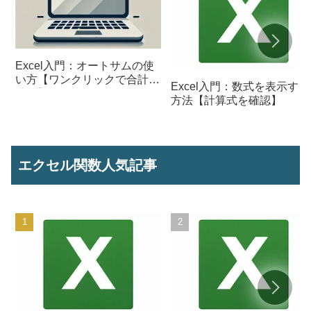
Excel入門：オートサムの使
い方【ワンクリックで合計を
Excel入門：数式を表示する
計算】
方法【計算式を確認】
エクセル関数人気記事