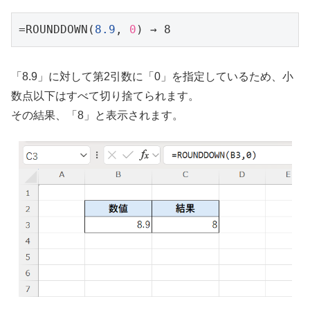
=ROUNDDOWN(
8.9
, 
0
) → 8
「8.9」に対して第2引数に「0」を指定しているため、小
数点以下はすべて切り捨てられます。
その結果、「8」と表示されます。