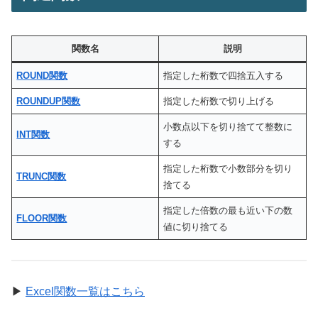
関数名
説明
ROUND関数
指定した桁数で四捨五入する
ROUNDUP関数
指定した桁数で切り上げる
小数点以下を切り捨てて整数に
INT関数
する
指定した桁数で小数部分を切り
TRUNC関数
捨てる
指定した倍数の最も近い下の数
FLOOR関数
値に切り捨てる
▶
Excel関数一覧はこちら