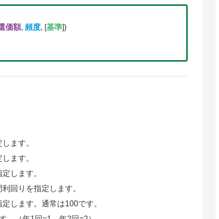
還価額
,
頻度
, [
基準
])
定します。
定します。
指定します。
間利回りを指定します。
定します。通常は100です。
。（年1回=1、年2回=2）