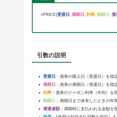
=PRICE(
受渡日
,
満期日
,
利率
,
利回り
,
償
引数の説明
受渡日
：債券の購入日（受渡日）を指
満期日
：債券の満期日（償還日）を指
利率
：債券のクーポン利率（年利）を
利回り
：満期日まで保有したときの年
償還価額
：満期時に支払われる金額を指
頻度
：1年間の利息支払回数を指定します