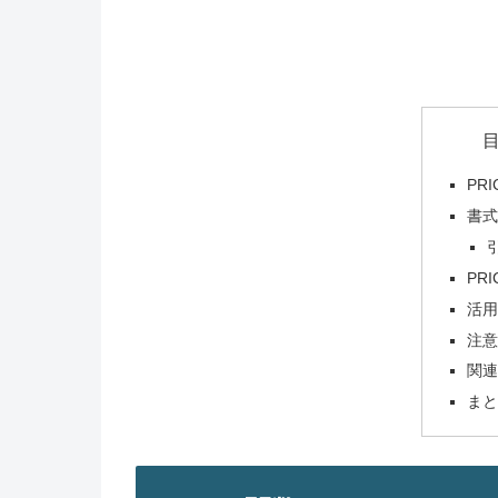
PR
書
PR
活
注
関
ま