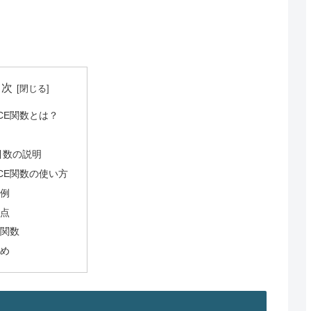
目次
ICE関数とは？
式
引数の説明
ICE関数の使い方
用例
意点
連関数
とめ