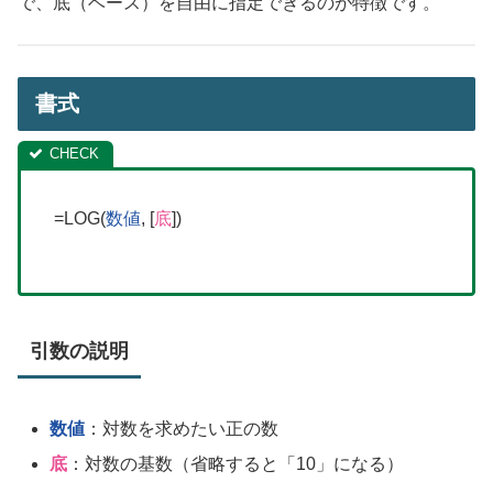
で、底（ベース）を自由に指定できるのが特徴です。
書式
=LOG(
数値
, [
底
])
引数の説明
数値
：対数を求めたい正の数
底
：対数の基数（省略すると「10」になる）