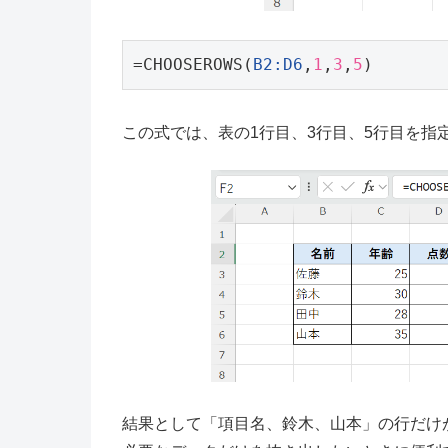
=CHOOSEROWS(
B2:D6
,
1
,
3
,
5
)
この式では、表の1行目、3行目、5行目を指
結果として「項目名、鈴木、山本」の行だけ