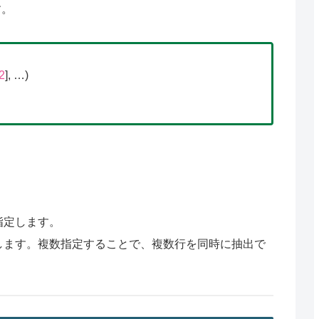
す。
2
], …)
指定します。
します。複数指定することで、複数行を同時に抽出で