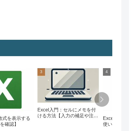
Excel入門：セルにメモを付
ける方法【入力の補足や注意
：数式を表示する
Excel入門
書きに便利】
を確認】
使い方まとめ
使用例】