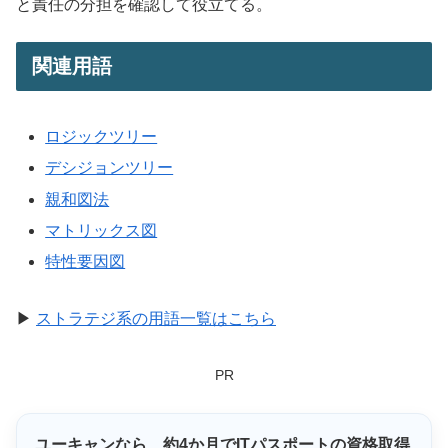
と責任の分担を確認して役立てる。
関連用語
ロジックツリー
デシジョンツリー
親和図法
マトリックス図
特性要因図
▶
ストラテジ系の用語一覧はこちら
PR
ユーキャンなら、
約4か月
でITパスポートの資格取得