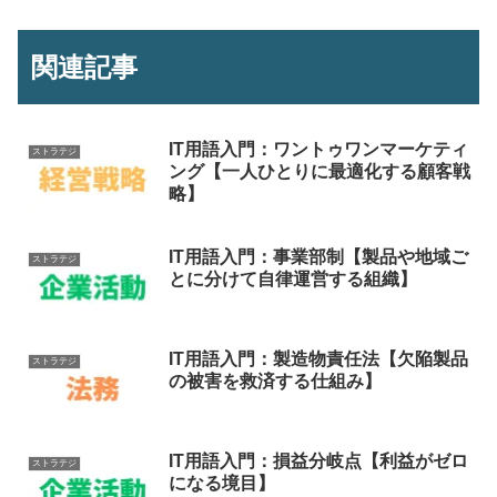
関連記事
IT用語入門：ワントゥワンマーケティ
ストラテジ
ング【一人ひとりに最適化する顧客戦
略】
IT用語入門：事業部制【製品や地域ご
ストラテジ
とに分けて自律運営する組織】
IT用語入門：製造物責任法【欠陥製品
ストラテジ
の被害を救済する仕組み】
IT用語入門：損益分岐点【利益がゼロ
ストラテジ
になる境目】