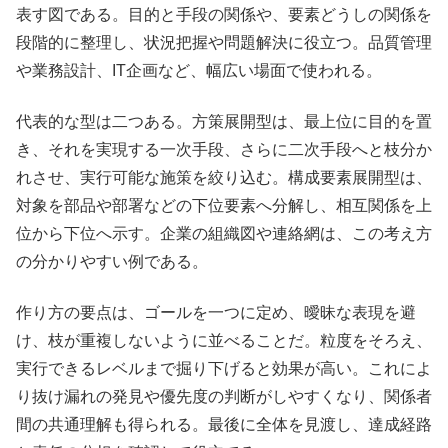
表す図である。目的と手段の関係や、要素どうしの関係を
段階的に整理し、状況把握や問題解決に役立つ。品質管理
や業務設計、IT企画など、幅広い場面で使われる。
代表的な型は二つある。方策展開型は、最上位に目的を置
き、それを実現する一次手段、さらに二次手段へと枝分か
れさせ、実行可能な施策を絞り込む。構成要素展開型は、
対象を部品や部署などの下位要素へ分解し、相互関係を上
位から下位へ示す。企業の組織図や連絡網は、この考え方
の分かりやすい例である。
作り方の要点は、ゴールを一つに定め、曖昧な表現を避
け、枝が重複しないように並べることだ。粒度をそろえ、
実行できるレベルまで掘り下げると効果が高い。これによ
り抜け漏れの発見や優先度の判断がしやすくなり、関係者
間の共通理解も得られる。最後に全体を見渡し、達成経路