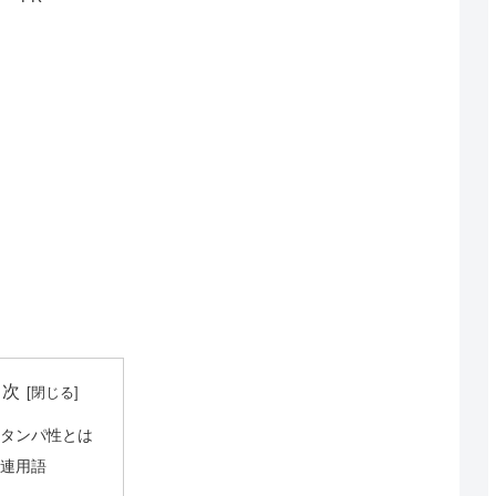
目次
耐タンパ性とは
関連用語