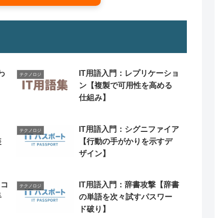
わ
IT用語入門：レプリケーショ
テクノロジ
ン【複製で可用性を高める
仕組み】
タ
IT用語入門：シグニファイア
テクノロジ
装
【行動の手がかりを示すデ
ザイン】
【コ
IT用語入門：辞書攻撃【辞書
テクノロジ
手
の単語を次々試すパスワー
ド破り】