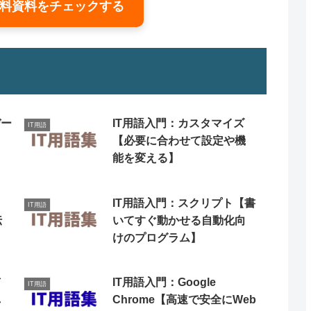
料資料をチェックする
デー
IT用語入門：カスタマイズ
IT用語
【必要に合わせて設定や機
能を変える】
ト
IT用語入門：スクリプト【書
IT用語
伝
いてすぐ動かせる自動化向
けのプログラム】
有
IT用語入門：Google
IT用語
し
Chrome【高速で安全にWeb