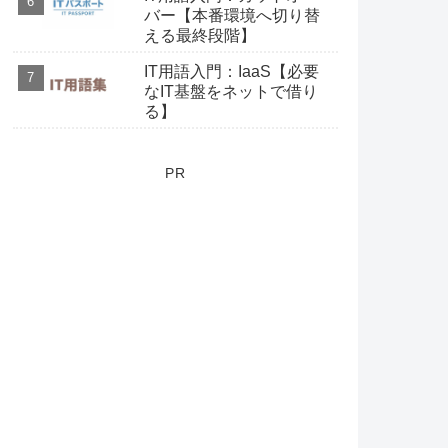
バー【本番環境へ切り替
える最終段階】
IT用語入門：IaaS【必要
なIT基盤をネットで借り
る】
PR