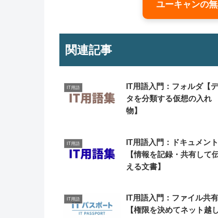
ユーキャンの無
関連記事
IT用語入門：フォルダ【
IT用語
タを分類する仮想の入れ
物】
IT用語入門：ドキュメン
IT用語
【情報を記録・共有して
える文書】
IT用語入門：ファイル共
IT用語
【権限を決めてネット越