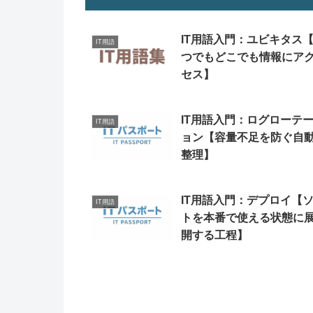
IT用語入門：ユビキタス
IT用語
つでもどこでも情報にア
セス】
IT用語入門：ログローテ
IT用語
ョン【容量不足を防ぐ自
整理】
IT用語入門：デプロイ【
IT用語
トを本番で使える状態に
開する工程】