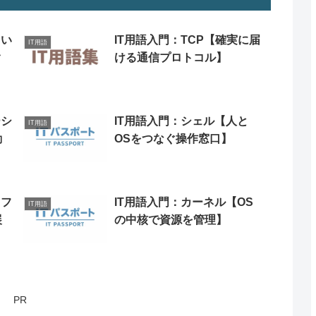
【い
IT用語入門：TCP【確実に届
IT用語
ク
ける通信プロトコル】
ーシ
IT用語入門：シェル【人と
IT用語
動
OSをつなぐ操作窓口】
ソフ
IT用語入門：カーネル【OS
IT用語
展
の中核で資源を管理】
PR