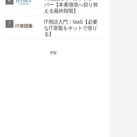
バー【本番環境へ切り替
える最終段階】
IT用語入門：IaaS【必要
なIT基盤をネットで借り
る】
PR