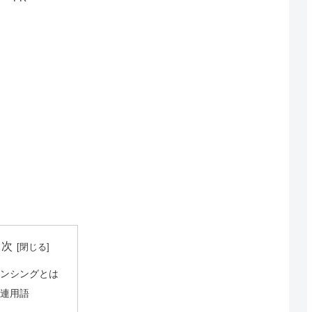
目次
センシングとは
関連用語