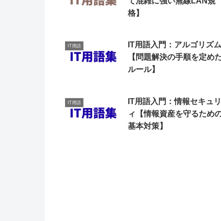
て混雑に強い無線LAN規
格】
IT用語入門：アルゴリズ
IT用語
【問題解決の手順を定め
ルール】
IT用語入門：情報セキュ
IT用語
ィ【情報資産を守るため
基本対策】