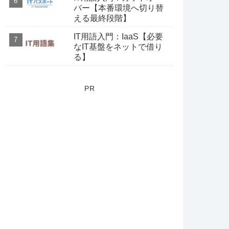
バー【本番環境へ切り替
える最終段階】
IT用語入門：IaaS【必要
なIT基盤をネットで借り
る】
PR