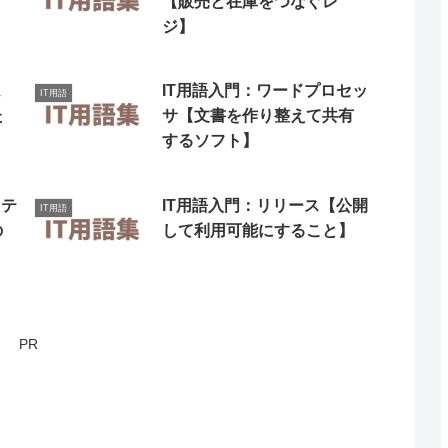
【販売と在庫をつなぐレ
ジ】
ム
IT用語入門：ワードプロセッ
IT用語
た
サ【文書を作り整えて共有
するソフト】
リテ
IT用語入門：リリース【公開
IT用語
の
して利用可能にすること】
PR