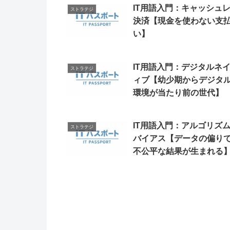
IT用語入門：キャッシュ
ストラテジ
決済【現金を使わない支
い】
IT用語入門：デジタルネ
ストラテジ
ィブ【幼少期からデジタ
環境が当たり前の世代】
IT用語入門：アルゴリズ
ストラテジ
バイアス【データの偏り
不公平な結果が生まれる