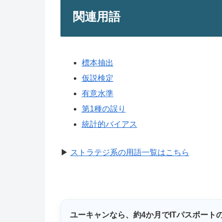
関連用語
標本抽出
仮説検定
有意水準
第1種の誤り
統計的バイアス
▶
ストラテジ系の用語一覧はこちら
ユーキャンなら、
約4か月
でITパスポート