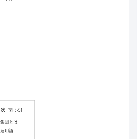
目次
母集団とは
関連用語