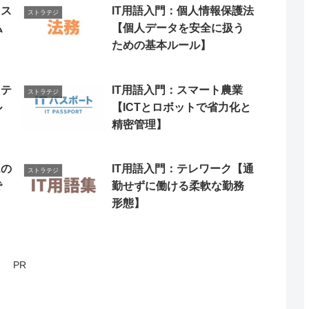
レス
IT用語入門：個人情報保護法
ストラテジ
払
【個人データを安全に扱う
ための基本ルール】
イテ
IT用語入門：スマート農業
ストラテジ
ル
【ICTとロボットで省力化と
精密管理】
ムの
IT用語入門：テレワーク【通
ストラテジ
で
勤せずに働ける柔軟な勤務
】
形態】
PR