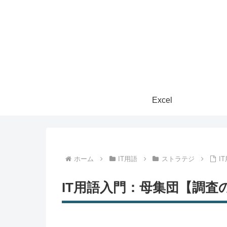
Excel
ホーム
IT用語
ストラテジ
I
IT用語入門：母集団【調査