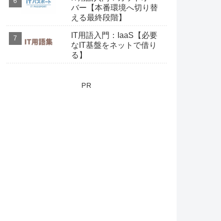
バー【本番環境へ切り替
える最終段階】
IT用語入門：IaaS【必要
なIT基盤をネットで借り
る】
PR