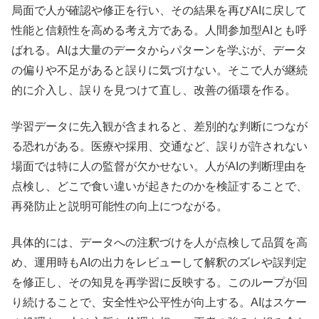
局面で人が確認や修正を行い、その結果を再びAIに戻して
性能と信頼性を高める考え方である。人間参加型AIとも呼
ばれる。AIは大量のデータからパターンを学ぶが、データ
の偏りや不足があると誤りに気づけない。そこで人が継続
的に介入し、誤りを見つけて直し、改善の循環を作る。
学習データに先入観が含まれると、差別的な判断につなが
る恐れがある。医療や採用、交通など、誤りが許されない
場面では特に人の監督が欠かせない。人がAIの判断理由を
点検し、どこで食い違いが起きたのかを検証することで、
再発防止と説明可能性の向上につながる。
具体的には、データへの注釈づけを人が点検して品質を高
め、運用時もAIの出力をレビューして解釈のズレや誤判定
を修正し、その知見を再学習に反映する。このループが回
り続けることで、安全性や公平性が向上する。AIはスケー