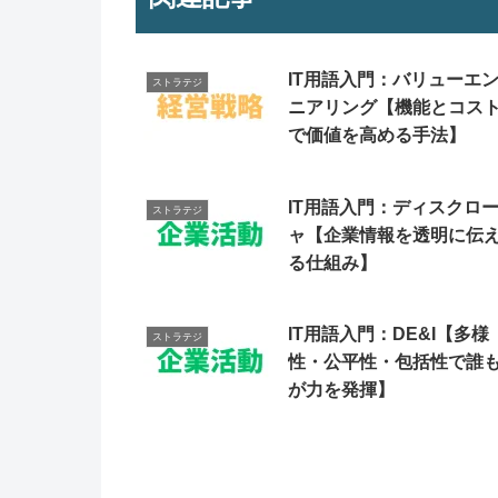
IT用語入門：バリューエ
ストラテジ
ニアリング【機能とコス
で価値を高める手法】
IT用語入門：ディスクロ
ストラテジ
ャ【企業情報を透明に伝
る仕組み】
IT用語入門：DE&I【多様
ストラテジ
性・公平性・包括性で誰
が力を発揮】