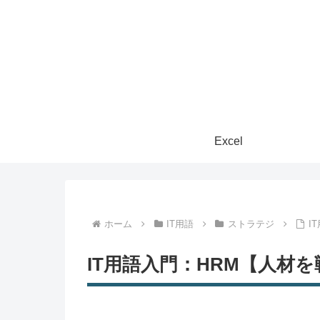
Excel
ホーム
IT用語
ストラテジ
I
IT用語入門：HRM【人材