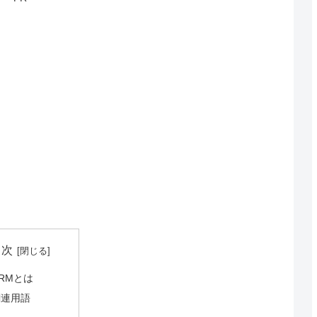
目次
RMとは
関連用語