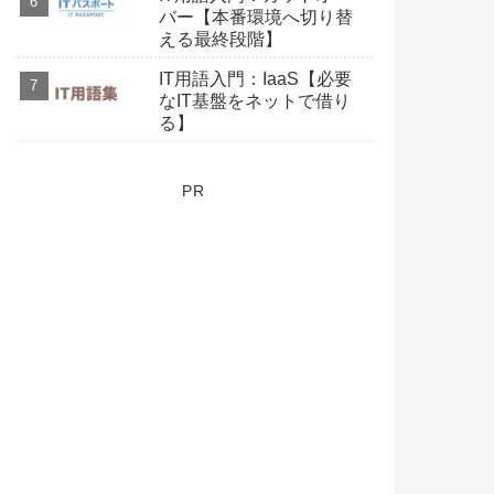
バー【本番環境へ切り替
える最終段階】
IT用語入門：IaaS【必要
なIT基盤をネットで借り
る】
PR