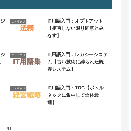
ンジ
IT用語入門：オプトアウト
ストラテジ
ト
【拒否しない限り同意とみ
なす】
ージ
IT用語入門：レガシーシステ
ストラテジ
え
ム【古い技術に縛られた既
存システム】
IT用語入門：TOC【ボトル
ストラテジ
も
ネックに集中して全体最
適】
PR