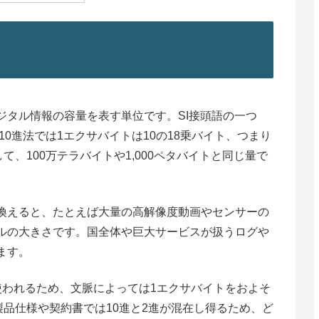
、デジタル情報の容量を表す単位です。SI接頭語の一つ
10進法では1エクサバイトは10の18乗バイト、つまり
て、100万テラバイトや1,000ペタバイトと同じ量で
換えると、たとえば大量の高解像度動画やセンサーの
ルの大きさです。国全体や巨大サービスが扱うログや
ます。
使われるため、文脈によっては1エクサバイトをおよそ
製品仕様や契約書では10進と2進が混在し得るため、ど