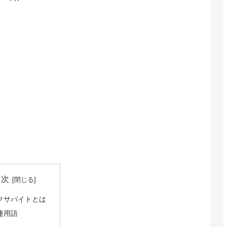
目次
クサバイトとは
連用語