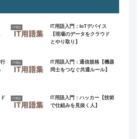
リ
IT用語入門：IoTデバイス
IT用語
し
【現場のデータをクラウド
とやり取り】
実行
IT用語入門：通信規格【機器
IT用語
る
同士をつなぐ共通ルール】
ンド
IT用語入門：ハッカー【技術
IT用語
と
で仕組みを見抜く人】