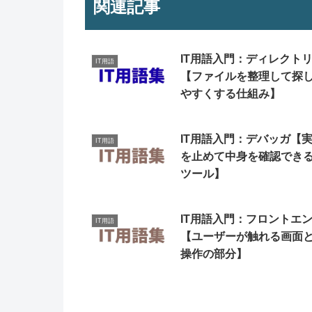
関連記事
IT用語入門：ディレクト
IT用語
【ファイルを整理して探
やすくする仕組み】
IT用語入門：デバッガ【
IT用語
を止めて中身を確認でき
ツール】
IT用語入門：フロントエ
IT用語
【ユーザーが触れる画面
操作の部分】