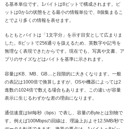
る基本単位です。1バイトは8ビットで構成されます。ビ
ットは0か1の状態をとる最小の情報単位で、8個集まるこ
とでより多くの情報を表せます。
もともとバイトは「1文字分」を示す目安として広まりま
した。8ビットで256通りを扱えるため、英数字や記号を
無理なく表現できたからです。現在でも、写真や文書、ア
プリのサイズなどはバイトを基準に示されます。
容量はKB、MB、GB…と段階的に大きくなります。一般
の表記は1000倍で換算しますが、OSや機器によっては2
進数の1024倍で数える場合もあります。この違いが容量
表示に生じるわずかな差の理由になります。
通信速度はbit毎秒（bps）で表し、容量のByteとは別物で
す。例えば100Mbpsの回線は、理論上およそ12.5MB/秒で
データを転送できます。換算の要点は、1バイト＝8ビッ