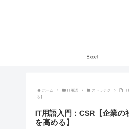
Excel
ホーム
IT用語
ストラテジ
I
る】
IT用語入門：CSR【企業
を高める】