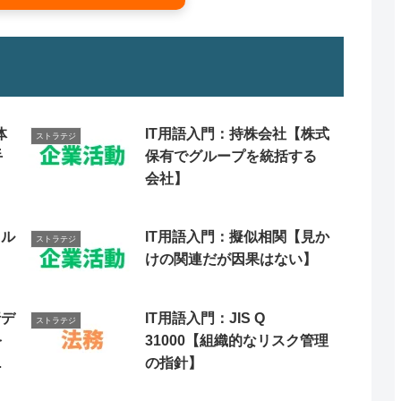
体
IT用語入門：持株会社【株式
ストラテジ
手
保有でグループを統括する
会社】
クル
IT用語入門：擬似相関【見か
ストラテジ
けの関連だが因果はない】
行デ
IT用語入門：JIS Q
ストラテジ
を
31000【組織的なリスク管理
の指針】