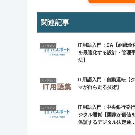
関連記事
IT用語入門：EA【組織全
ストラテジ
を最適化する設計・管理
法】
IT用語入門：自動運転【
ストラテジ
マが自ら走る技術】
IT用語入門：中央銀行発
ストラテジ
ジタル通貨【国家が価値
保証するデジタル法定通
貨】