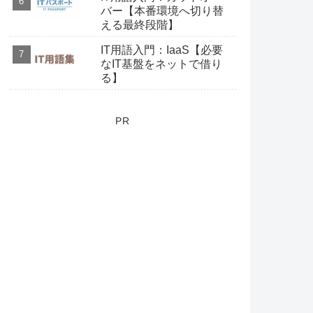
バー【本番環境へ切り替
える最終段階】
IT用語入門：IaaS【必要
なIT基盤をネットで借り
る】
PR