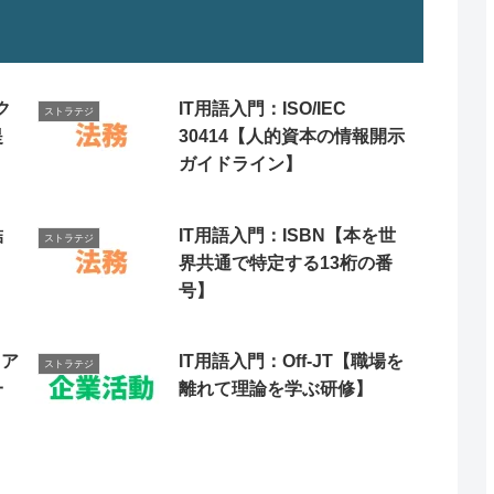
ク
IT用語入門：ISO/IEC
ストラテジ
提
30414【人的資本の情報開示
ガイドライン】
結
IT用語入門：ISBN【本を世
ストラテジ
界共通で特定する13桁の番
号】
ェア
IT用語入門：Off-JT【職場を
ストラテジ
一
離れて理論を学ぶ研修】