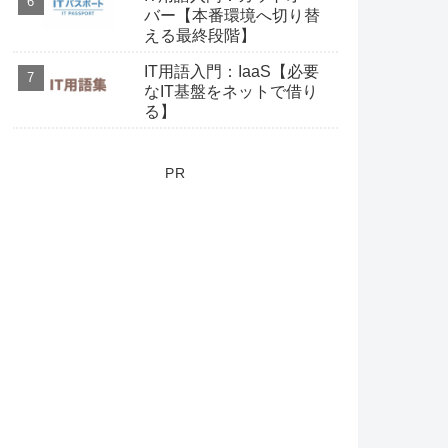
バー【本番環境へ切り替
える最終段階】
IT用語入門：IaaS【必要
なIT基盤をネットで借り
る】
PR