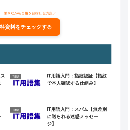
心！働きながら合格を目指せる講座／
料資料をチェックする
クス
IT用語入門：指紋認証【指紋
IT用語
に
で本人確認する仕組み】
ア
IT用語入門：スパム【無差別
IT用語
を
に送られる迷惑メッセー
ジ】