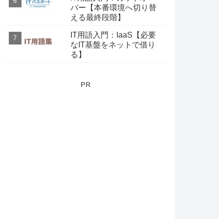
バー【本番環境へ切り替
える最終段階】
IT用語入門：IaaS【必要
なIT基盤をネットで借り
る】
PR