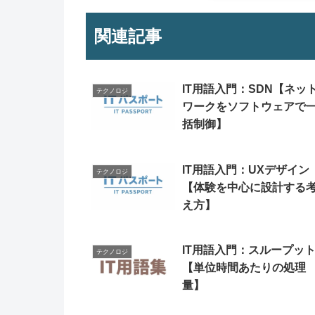
関連記事
IT用語入門：SDN【ネッ
テクノロジ
ワークをソフトウェアで
括制御】
IT用語入門：UXデザイン
テクノロジ
【体験を中心に設計する
え方】
IT用語入門：スループッ
テクノロジ
【単位時間あたりの処理
量】