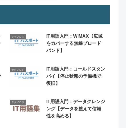
ト
IT用語入門：WiMAX【広域
テクノロジ
一
をカバーする無線ブロード
バンド】
IT用語入門：コールドスタン
テクノロジ
考
バイ【停止状態の予備機で
復旧】
ト
IT用語入門：データクレンジ
テクノロジ
ング【データを整えて信頼
性を高める】