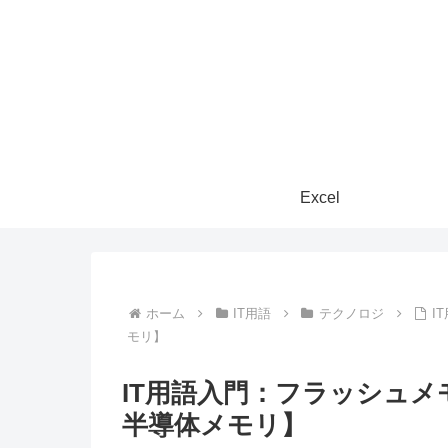
Excel
ホーム
IT用語
テクノロジ
I
モリ】
IT用語入門：フラッシュ
半導体メモリ】