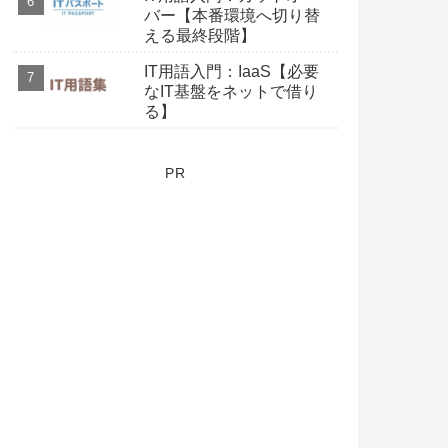
バー【本番環境へ切り替
える最終段階】
IT用語入門：IaaS【必要
なIT基盤をネットで借り
る】
PR